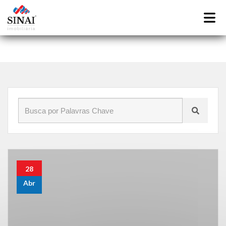
Início
»
Blog
»
decorando banheiros pequenos
28
Abr