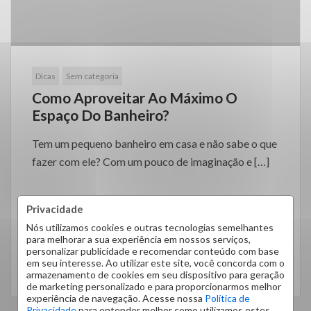
Dicas
Sem categoria
Como Aproveitar Ao Máximo O
Espaço Do Banheiro?
Tem um pequeno banheiro em casa e não sabe o que
fazer com ele? Com um pouco de imaginação e […]
Privacidade
Nós utilizamos cookies e outras tecnologias semelhantes
para melhorar a sua experiência em nossos serviços,
personalizar publicidade e recomendar conteúdo com base
em seu interesse. Ao utilizar este site, você concorda com o
LEIA MAIS
armazenamento de cookies em seu dispositivo para geração
de marketing personalizado e para proporcionarmos melhor
experiência de navegação. Acesse nossa
Política de
Privacidade
para entender melhor como utilizamos estes