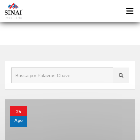
Início
»
Blog
»
critérios para ajudá-lo a fazer a melhor escolha
de imóvel
26
Ago