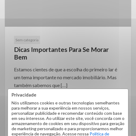
Sem categoria
Dicas Importantes Para Se Morar
Bem
Estamos cientes de que a escolha do primeiro lar é
um tema importante no mercado imobiliário. Mas
também sabemos que […]
Privacidade
Nós utilizamos cookies e outras tecnologias semelhantes
para melhorar a sua experiência em nossos serviços,
personalizar publicidade e recomendar conteúdo com base
em seu interesse. Ao utilizar este site, você concorda com o
armazenamento de cookies em seu dispositivo para geração
LEIA MAIS
de marketing personalizado e para proporcionarmos melhor
experiência de navegação. Acesse nossa
Política de