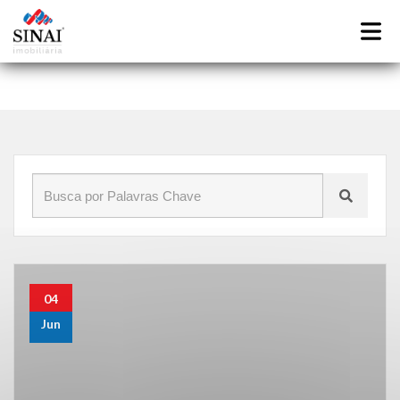
Início
»
Blog
»
crise
04
Jun