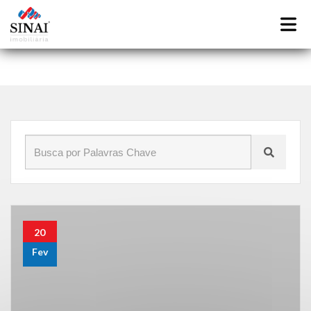
Início
»
Blog
»
construção
20
Fev