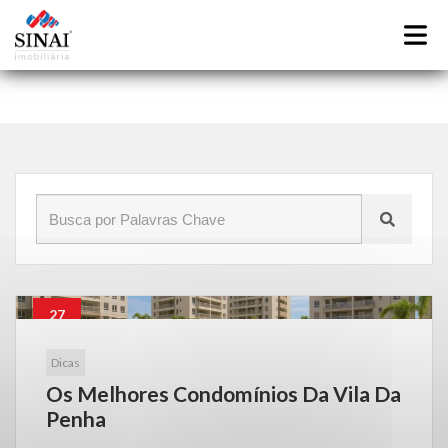
Início
»
Blog
»
condomínios vila da penha
27
Jun
Dicas
Os Melhores Condomínios Da Vila Da
Penha