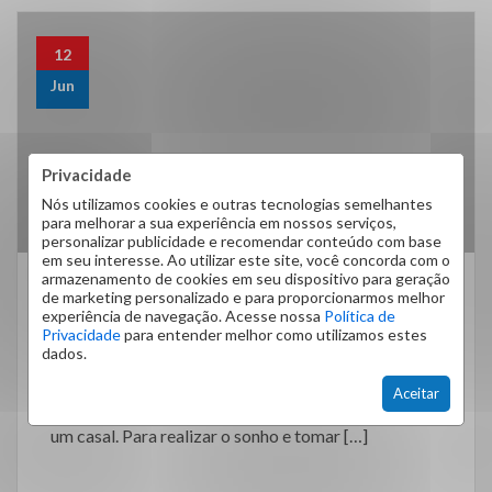
12
Jun
Privacidade
Nós utilizamos cookies e outras tecnologias semelhantes
para melhorar a sua experiência em nossos serviços,
personalizar publicidade e recomendar conteúdo com base
em seu interesse. Ao utilizar este site, você concorda com o
armazenamento de cookies em seu dispositivo para geração
de marketing personalizado e para proporcionarmos melhor
Dicas
experiência de navegação. Acesse nossa
Política de
6 Dicas Para Casais Ao Alugar O
Privacidade
para entender melhor como utilizamos estes
dados.
Primeiro Imóvel
Aceitar
A escolha do lar é um dos maiores passos na vida de
um casal. Para realizar o sonho e tomar […]