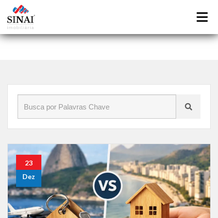
Início
»
Blog
»
compra de imóvel
23
Dez