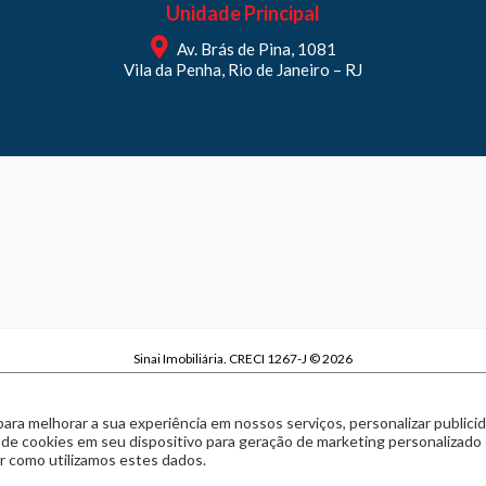
Unidade Principal
Av. Brás de Pina, 1081
Vila da Penha, Rio de Janeiro – RJ
Sinai Imobiliária. CRECI 1267-J © 2026
Sinai Imobiliária | CNPJ 29.970.738/0001-63
Política de privacidade
|
Termos de uso
para melhorar a sua experiência em nossos serviços, personalizar publi
Feito com
pelo time da
RocketImob | Site para Imobiliária
 de cookies em seu dispositivo para geração de marketing personalizado
 como utilizamos estes dados.