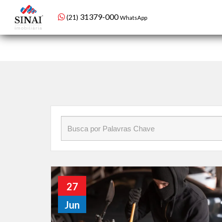
Início
»
Blog
»
como ter segurança em condominios
98479-1934
(21)
WhatsApp setor de condomínios
31379-000
(21)
WhatsApp
27
Jun