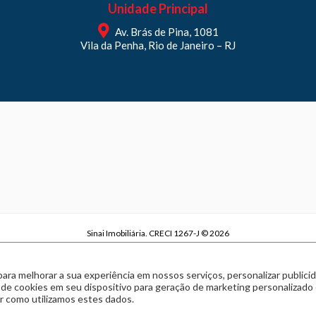
Unidade Principal
Av. Brás de Pina, 1081
Vila da Penha, Rio de Janeiro – RJ
Sinai Imobiliária. CRECI 1267-J © 2026
Sinai Imobiliária | CNPJ 29.970.738/0001-63
Política de privacidade
|
Termos de uso
para melhorar a sua experiência em nossos serviços, personalizar publi
Feito com
pelo time da
RocketImob | Site para Imobiliária
 de cookies em seu dispositivo para geração de marketing personalizado
 como utilizamos estes dados.