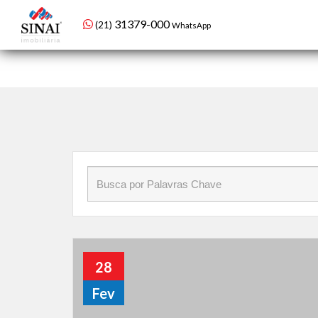
Início
»
Blog
»
beleza
98479-1934
(21)
WhatsApp setor de condomínios
31379-000
(21)
WhatsApp
28
Fev