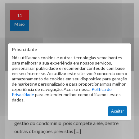
11
Maio
Privacidade
Nós utilizamos cookies e outras tecnologias semelhantes
para melhorar a sua experiência em nossos serviços,
personalizar publicidade e recomendar conteúdo com base
em seu interesse. Ao utilizar este site, você concorda com o
armazenamento de cookies em seu dispositivo para geração
de marketing personalizado e para proporcionarmos melhor
Notícias para Condomínios
experiência de navegação. Acesse nossa
Política de
Adiamento Das Assembleias De
Privacidade
para entender melhor como utilizamos estes
dados.
Eleição De Síndico
Aceitar
É cediço que síndico possui um papel essencial na
gestão do condomínio, pois compete a ele, dentre
outras obrigações previstas […]