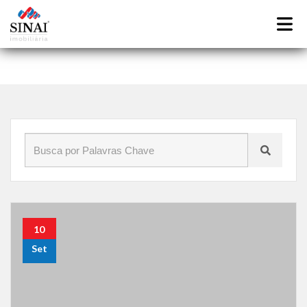
Início
»
Blog
»
assembleia
10
Set