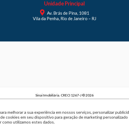
Unidade Principal
Av. Brás de Pina, 1081
Vila da Penha, Rio de Janeiro – RJ
Sinai Imobiliária. CRECI 1267-J © 2026
Sinai Imobiliária | CNPJ 29.970.738/0001-63
Política de privacidade
|
Termos de uso
para melhorar a sua experiência em nossos serviços, personalizar publi
Feito com
pelo time da
RocketImob | Site para Imobiliária
 de cookies em seu dispositivo para geração de marketing personalizado
 como utilizamos estes dados.