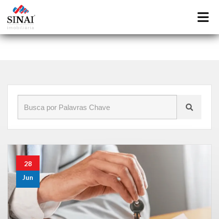
Início
»
Blog
»
Administração de condomínios em Vaz Lobo RJ
28
Jun