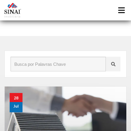
Início
»
Blog
»
administração de aluguel residencial
28
Jul