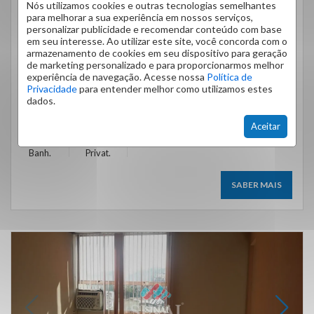
Nós utilizamos cookies e outras tecnologias semelhantes
SALA PENHA 28M²
para melhorar a sua experiência em nossos serviços,
RUA MONSENHOR ALVES ROCHA, PENHA - RIO DE
JANEIRO
/RJ
personalizar publicidade e recomendar conteúdo com base
em seu interesse. Ao utilizar este site, você concorda com o
Cód.:
AP0736_SINAI
armazenamento de cookies em seu dispositivo para geração
Venda
de marketing personalizado e para proporcionarmos melhor
R$ 35.000,00
experiência de navegação. Acesse nossa
Política de
Condomínio R$ 521,00
Privacidade
para entender melhor como utilizamos estes
dados.
IPTU R$ 65,40
Aceitar
1
28
m²
Banh.
Privat.
SABER MAIS